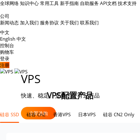
全球网络
知识中心
常用工具
新手指南
自助服务
API文档
技术支持
公司
新闻动态
加入我们
服务协议
关于我们
联系我们
中文
English
中文
控制台
购物车
登录
注册
VPS
VPS配置产品
快速、稳定、安全的公有云产品
立即选购
硅谷 SSD
硅谷 Cn2
香港VPS
日本VPS
硅谷 CN2 Only