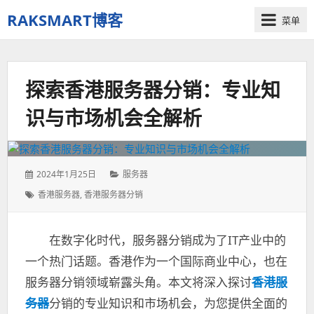
RAKSMART博客
菜单
全
球
海
探索香港服务器分销：专业知
内
外
识与市场机会全解析
服
务
器
VPS
发
分
2024年1月25日
服务器
云
表
类：
标
香港服务器
,
香港服务器分销
计
于：
签：
算
资
在数字化时代，服务器分销成为了IT产业中的
讯
租
一个热门话题。香港作为一个国际商业中心，也在
用
服务器分销领域崭露头角。本文将深入探讨
香港服
主
务器
分销的专业知识和市场机会，为您提供全面的
机