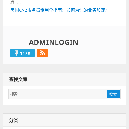
航
后一页
篇：
下
美国CN2服务器租用全指南：如何为你的业务加速?
一
篇：
ADMINLOGIN
1178
查找文章
搜
搜索
索：
分类